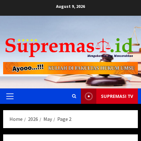
Skip
August 9, 2026
to
content
SUPREMASI TV
Primary
Menu
Home
2026
May
Page 2