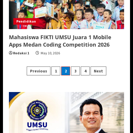
Pendidikan
Mahasiswa FIKTI UMSU Juara 1 Mobile
Apps Medan Coding Competition 2026
Redaksi 1
May 10, 2026
Posts
Previous
1
2
3
4
Next
pagination