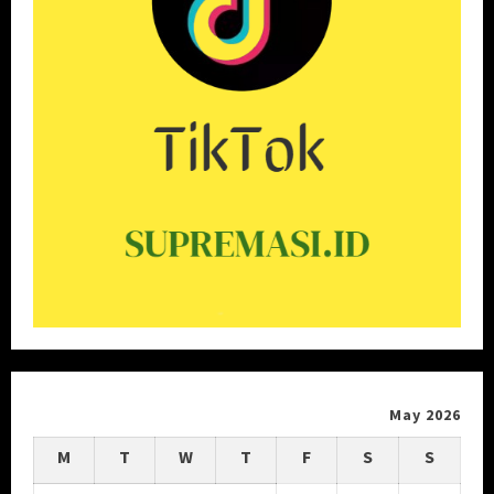
May 2026
M
T
W
T
F
S
S