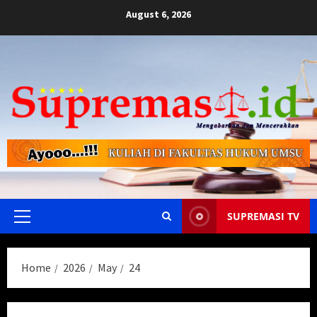
Skip
August 6, 2026
to
content
SUPREMASI TV
Primary
Menu
Home
2026
May
24