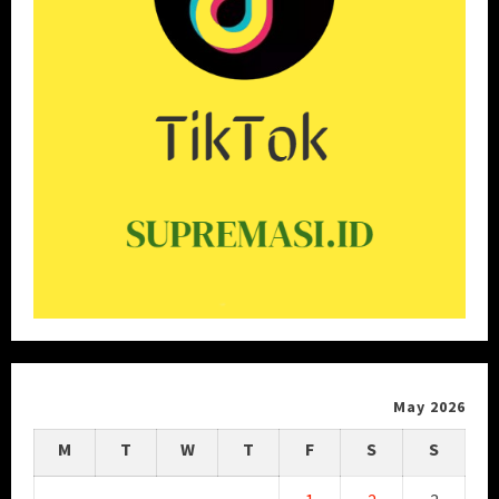
May 2026
M
T
W
T
F
S
S