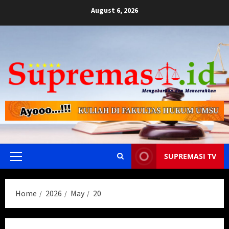
Skip
August 6, 2026
to
content
SUPREMASI TV
Primary
Menu
Home
2026
May
20