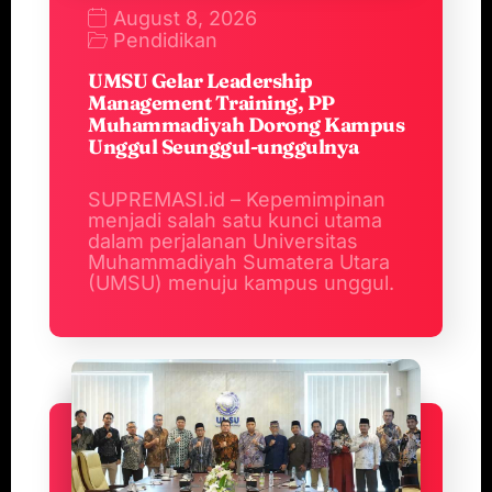
August 8, 2026
Pendidikan
UMSU Gelar Leadership
Management Training, PP
Muhammadiyah Dorong Kampus
Unggul Seunggul-unggulnya
SUPREMASI.id – Kepemimpinan
menjadi salah satu kunci utama
dalam perjalanan Universitas
Muhammadiyah Sumatera Utara
(UMSU) menuju kampus unggul.