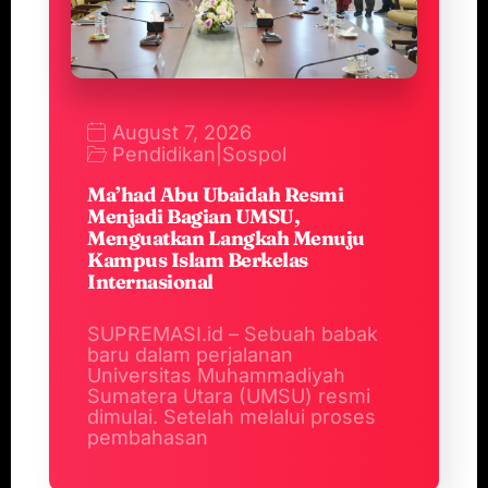
August 7, 2026
Pendidikan
|
Sospol
Ma’had Abu Ubaidah Resmi
Menjadi Bagian UMSU,
Menguatkan Langkah Menuju
Kampus Islam Berkelas
Internasional
SUPREMASI.id – Sebuah babak
baru dalam perjalanan
Universitas Muhammadiyah
Sumatera Utara (UMSU) resmi
dimulai. Setelah melalui proses
pembahasan