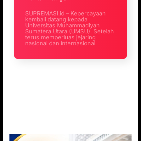
SUPREMASI.id – Kepercayaan
kembali datang kepada
Universitas Muhammadiyah
Sumatera Utara (UMSU). Setelah
terus memperluas jejaring
nasional dan internasional