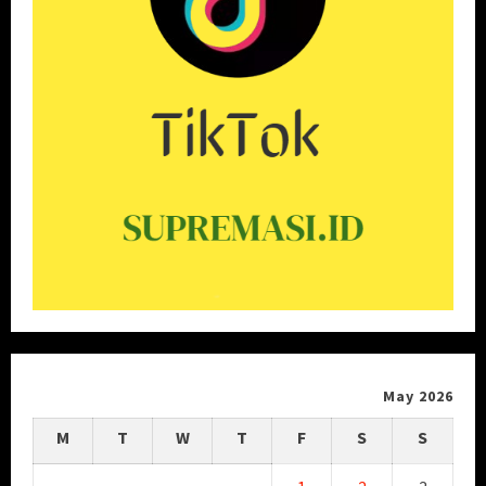
May 2026
M
T
W
T
F
S
S