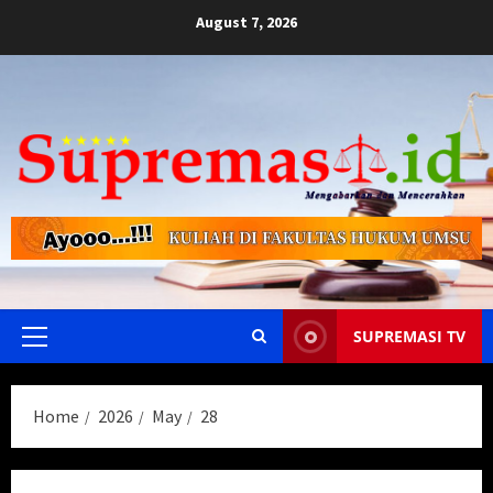
Skip
August 7, 2026
to
content
SUPREMASI TV
Primary
Menu
Home
2026
May
28