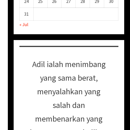
24
25
26
27
28
29
30
31
« Jul
Adil ialah menimbang
yang sama berat,
menyalahkan yang
salah dan
membenarkan yang