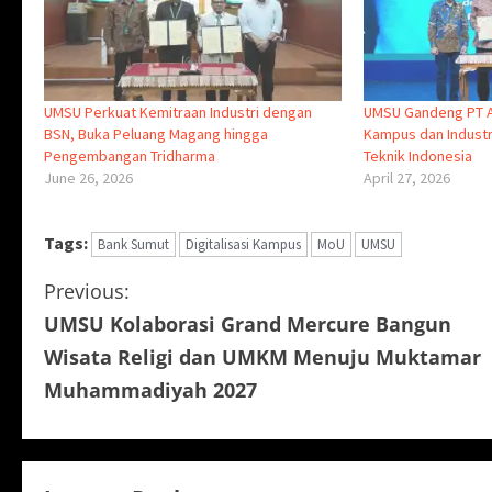
UMSU Perkuat Kemitraan Industri dengan
UMSU Gandeng PT A
BSN, Buka Peluang Magang hingga
Kampus dan Industr
Pengembangan Tridharma
Teknik Indonesia
June 26, 2026
April 27, 2026
Tags:
Bank Sumut
Digitalisasi Kampus
MoU
UMSU
C
Previous:
UMSU Kolaborasi Grand Mercure Bangun
o
Wisata Religi dan UMKM Menuju Muktamar
n
Muhammadiyah 2027
t
i