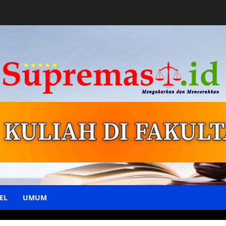
EL
UMUM