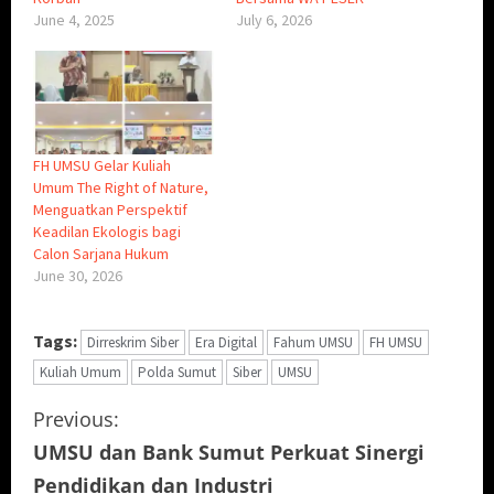
June 4, 2025
July 6, 2026
FH UMSU Gelar Kuliah
Umum The Right of Nature,
Menguatkan Perspektif
Keadilan Ekologis bagi
Calon Sarjana Hukum
June 30, 2026
Tags:
Dirreskrim Siber
Era Digital
Fahum UMSU
FH UMSU
Kuliah Umum
Polda Sumut
Siber
UMSU
C
Previous:
UMSU dan Bank Sumut Perkuat Sinergi
o
Pendidikan dan Industri