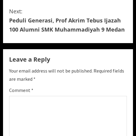
n
Next:
t
Peduli Generasi, Prof Akrim Tebus Ijazah
i
100 Alumni SMK Muhammadiyah 9 Medan
n
u
Leave a Reply
e
Your email address will not be published.
Required fields
are marked
*
R
Comment
*
e
a
d
i