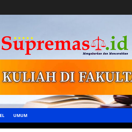
EL
UMUM