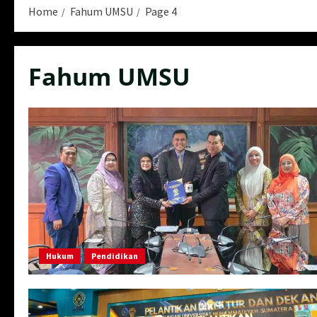
Home
Fahum UMSU
Page 4
Fahum UMSU
Hukum
Pendidikan