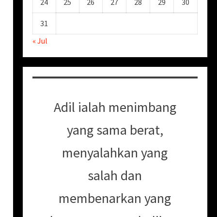
24
25
26
27
28
29
30
31
« Jul
Adil ialah menimbang
yang sama berat,
menyalahkan yang
salah dan
membenarkan yang