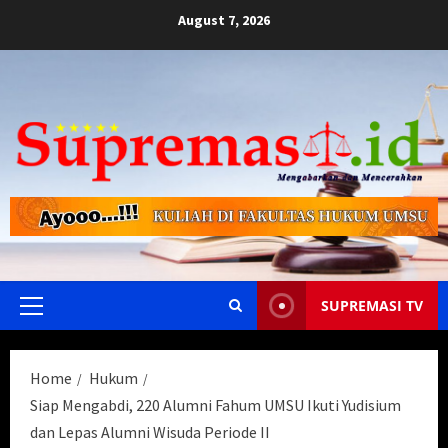
Skip
August 7, 2026
to
content
SUPREMASI TV
Primary
Menu
Home
Hukum
Siap Mengabdi, 220 Alumni Fahum UMSU Ikuti Yudisium
dan Lepas Alumni Wisuda Periode II