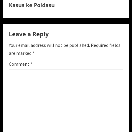
Kasus ke Poldasu
n
u
e
Leave a Reply
R
Your email address will not be published.
Required fields
are marked
*
e
Comment
*
a
d
i
n
g