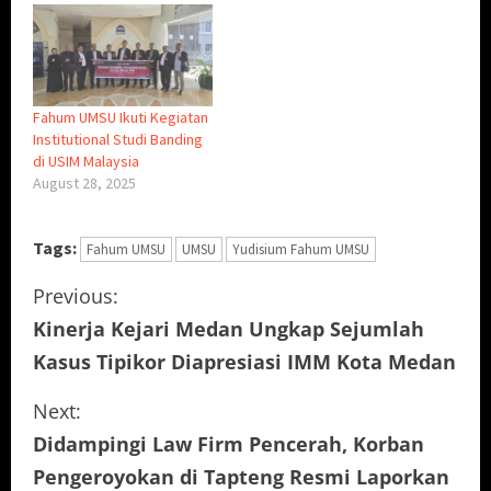
Fahum UMSU Ikuti Kegiatan
Institutional Studi Banding
di USIM Malaysia
August 28, 2025
Tags:
Fahum UMSU
UMSU
Yudisium Fahum UMSU
C
Previous:
Kinerja Kejari Medan Ungkap Sejumlah
o
Kasus Tipikor Diapresiasi IMM Kota Medan
n
Next:
t
Didampingi Law Firm Pencerah, Korban
i
Pengeroyokan di Tapteng Resmi Laporkan