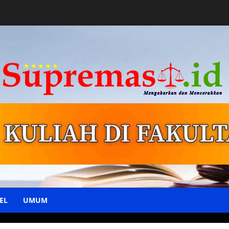
EL
UMUM