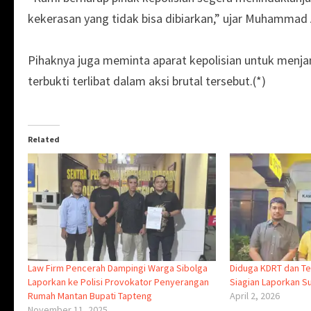
kekerasan yang tidak bisa dibiarkan,” ujar Muhammad 
Pihaknya juga meminta aparat kepolisian untuk menj
terbukti terlibat dalam aksi brutal tersebut.(*)
Related
Law Firm Pencerah Dampingi Warga Sibolga
Diduga KDRT dan Te
Laporkan ke Polisi Provokator Penyerangan
Siagian Laporkan Su
Rumah Mantan Bupati Tapteng
April 2, 2026
November 11, 2025