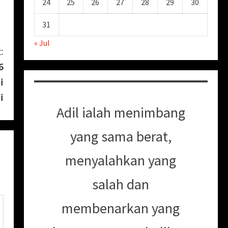
24
25
26
27
28
29
30
31
« Jul
:
6
i
i
Adil ialah menimbang
yang sama berat,
menyalahkan yang
salah dan
membenarkan yang