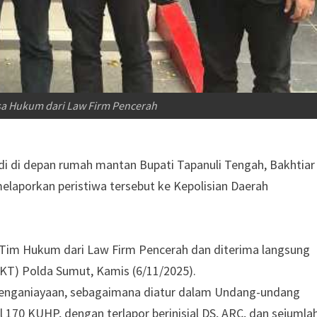
a Hukum dari Law Firm Pencerah
i di depan rumah mantan Bupati Tapanuli Tengah, Bakhtiar
melaporkan peristiwa tersebut ke Kepolisian Daerah
 Tim Hukum dari Law Firm Pencerah dan diterima langsung
PKT) Polda Sumut, Kamis (6/11/2025).
 penganiayaan, sebagaimana diatur dalam Undang-undang
170 KUHP, dengan terlapor berinisial DS, ARC, dan sejumla