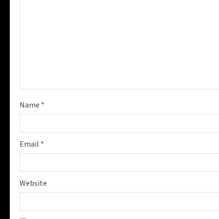
e
a
d
i
n
Name
*
g
Email
*
Website