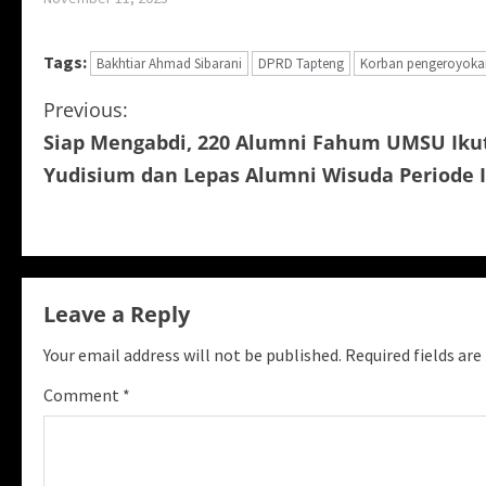
Tags:
Bakhtiar Ahmad Sibarani
DPRD Tapteng
Korban pengeroyoka
C
Previous:
Siap Mengabdi, 220 Alumni Fahum UMSU Iku
o
Yudisium dan Lepas Alumni Wisuda Periode I
n
t
i
Leave a Reply
n
Your email address will not be published.
Required fields ar
u
Comment
*
e
R