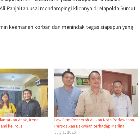
Ali Panjaitan usai mendampingi kliennya di Mapolda Sumut.
amin keamanan korban dan menindak tegas siapapun yang
lantarkan Anak, Irene
Law Firm Pencerah Ajukan Nota Perlawanan,
ami ke Polisi
Persoalkan Dakwaan terhadap Marlina
July 1, 2026