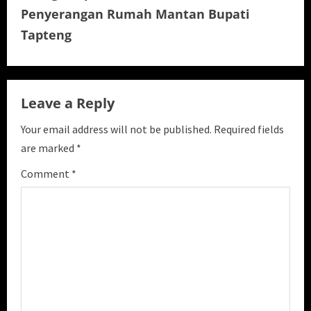
n
Penyerangan Rumah Mantan Bupati
u
Tapteng
e
R
Leave a Reply
e
Your email address will not be published.
Required fields
a
are marked
*
Comment
*
d
i
n
g