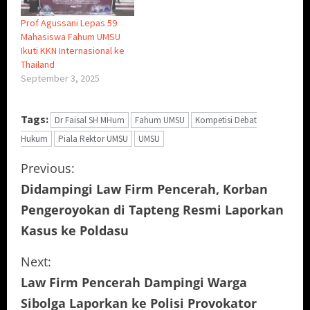
Prof Agussani Lepas 59
Mahasiswa Fahum UMSU
Ikuti KKN Internasional ke
Thailand
September 3, 2025
Tags:
Dr Faisal SH MHum
Fahum UMSU
Kompetisi Debat
Hukum
Piala Rektor UMSU
UMSU
C
Previous:
Didampingi Law Firm Pencerah, Korban
o
Pengeroyokan di Tapteng Resmi Laporkan
n
Kasus ke Poldasu
t
Next:
i
Law Firm Pencerah Dampingi Warga
Sibolga Laporkan ke Polisi Provokator