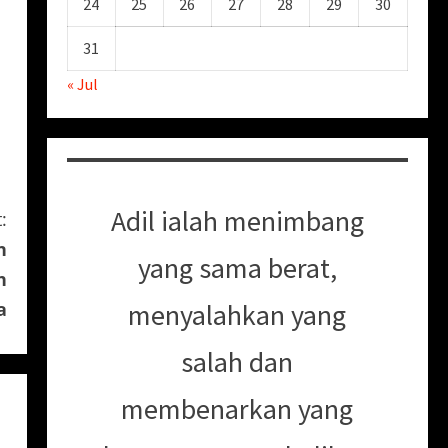
24
25
26
27
28
29
30
31
« Jul
Adil ialah menimbang
:
n
yang sama berat,
h
menyalahkan yang
a
salah dan
membenarkan yang