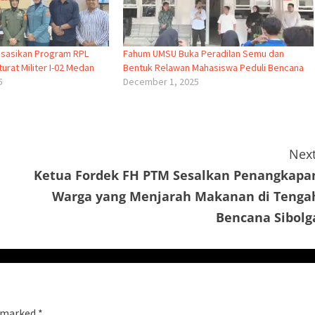
isasikan Program RPL
Fahum UMSU Buka Peradilan Semu dan
urat Militer I-02 Medan
Bentuk Relawan Mahasiswa Peduli Bencana
5
December 1, 2025
Next
Ketua Fordek FH PTM Sesalkan Penangkapa
Warga yang Menjarah Makanan di Tenga
Bencana Sibolg
e marked
*