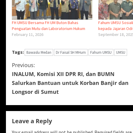
FH UMSU Bersama FH UM Buton Bahas
Fahum UMSU Sosial
Penguatan Mutu dan Laboratorium Hukum
kepada Jajaran Odit
February 11, 2026
September 18, 202
Tags:
Bawaslu Medan
Dr Faisal SH MHum
Fahum UMSU
UMSU
C
Previous:
INALUM, Komisi XII DPR RI, dan BUMN
o
Salurkan Bantuan untuk Korban Banjir dan
n
Longsor di Sumut
t
i
Leave a Reply
n
Your email address will not be published.
Required fields ar