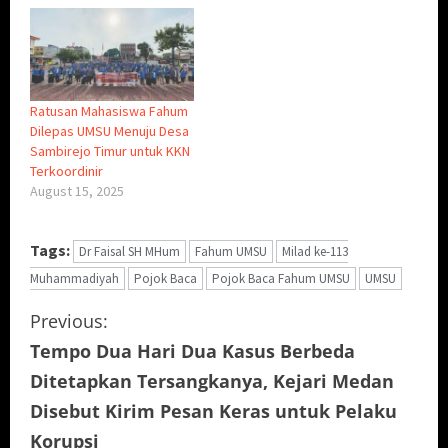
Ratusan Mahasiswa Fahum
Dilepas UMSU Menuju Desa
Sambirejo Timur untuk KKN
Terkoordinir
August 15, 2025
Tags:
Dr Faisal SH MHum
Fahum UMSU
Milad ke-113
Muhammadiyah
Pojok Baca
Pojok Baca Fahum UMSU
UMSU
C
Previous:
Tempo Dua Hari Dua Kasus Berbeda
o
Ditetapkan Tersangkanya, Kejari Medan
n
Disebut Kirim Pesan Keras untuk Pelaku
Korupsi