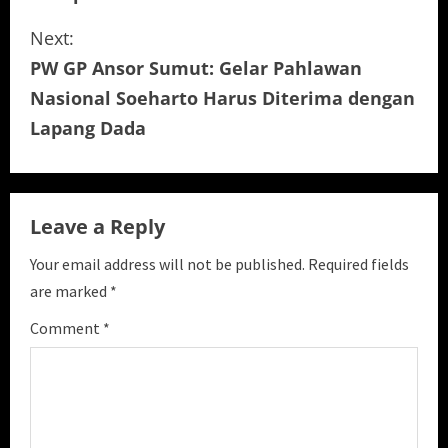
t
i
Next:
PW GP Ansor Sumut: Gelar Pahlawan
n
Nasional Soeharto Harus Diterima dengan
u
Lapang Dada
e
R
Leave a Reply
e
Your email address will not be published.
Required fields
a
are marked
*
Comment
*
d
i
n