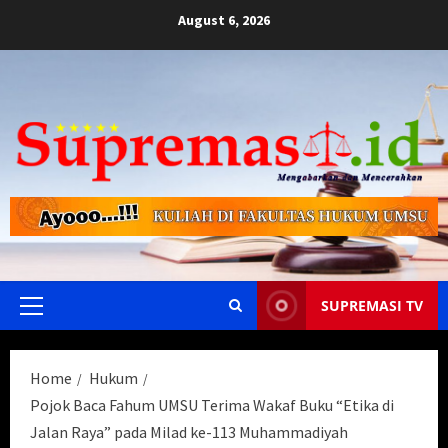
Skip
August 6, 2026
to
content
SUPREMASI TV
Primary
Menu
Home
Hukum
Pojok Baca Fahum UMSU Terima Wakaf Buku “Etika di
Jalan Raya” pada Milad ke-113 Muhammadiyah