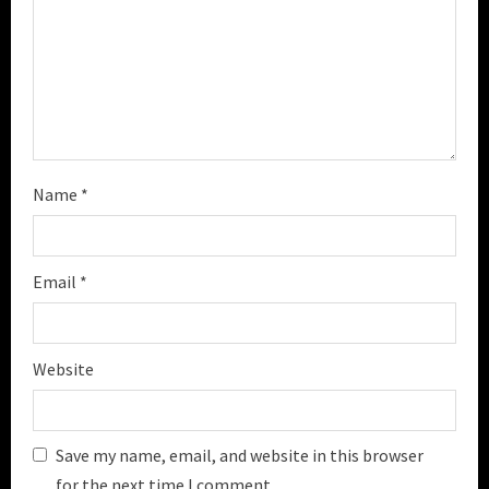
g
Name
*
Email
*
Website
Save my name, email, and website in this browser
for the next time I comment.