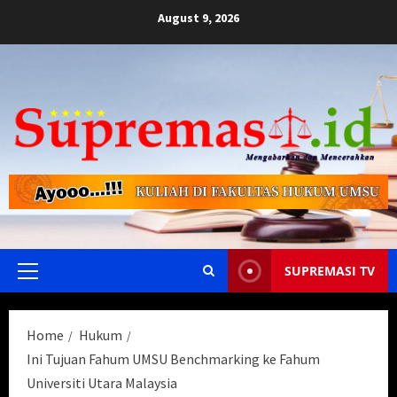
Skip
August 9, 2026
to
content
SUPREMASI TV
Primary
Menu
Home
Hukum
Ini Tujuan Fahum UMSU Benchmarking ke Fahum
Universiti Utara Malaysia