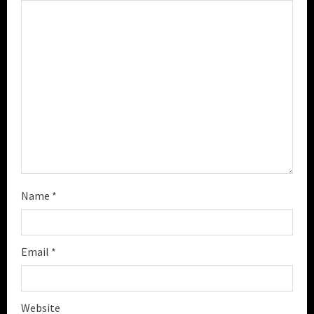
a
d
i
n
g
Name
*
Email
*
Website