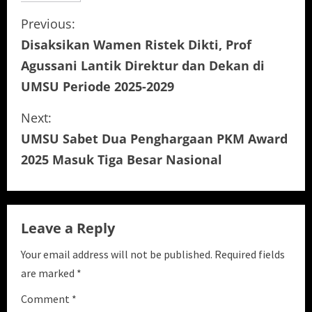
C
Previous:
Disaksikan Wamen Ristek Dikti, Prof
o
Agussani Lantik Direktur dan Dekan di
n
UMSU Periode 2025-2029
t
Next:
i
UMSU Sabet Dua Penghargaan PKM Award
2025 Masuk Tiga Besar Nasional
n
u
e
Leave a Reply
R
Your email address will not be published.
Required fields
are marked
*
e
Comment
*