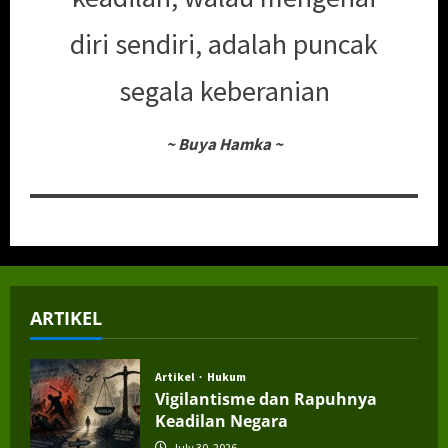
diri sendiri, adalah puncak
segala keberanian
~
Buya Hamka
~
ARTIKEL
Artikel
Hukum
Vigilantisme dan Rapuhnya
Keadilan Negara
July 30, 2026