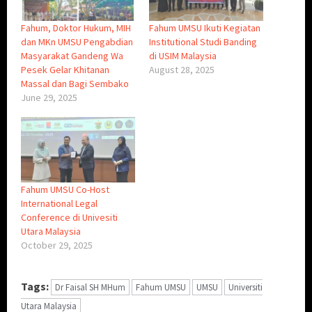
Fahum, Doktor Hukum, MIH
Fahum UMSU Ikuti Kegiatan
dan MKn UMSU Pengabdian
Institutional Studi Banding
Masyarakat Gandeng Wa
di USIM Malaysia
Pesek Gelar Khitanan
August 28, 2025
Massal dan Bagi Sembako
June 29, 2025
Fahum UMSU Co-Host
International Legal
Conference di Univesiti
Utara Malaysia
October 29, 2025
Tags:
Dr Faisal SH MHum
Fahum UMSU
UMSU
Universiti
Utara Malaysia