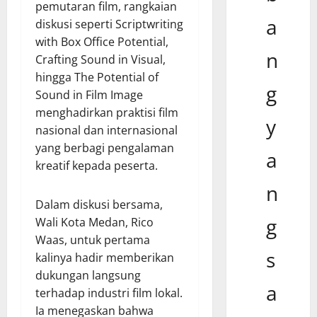
pemutaran film, rangkaian
a
diskusi seperti Scriptwriting
with Box Office Potential,
n
Crafting Sound in Visual,
hingga The Potential of
g
Sound in Film Image
menghadirkan praktisi film
y
nasional dan internasional
yang berbagi pengalaman
a
kreatif kepada peserta.
n
Dalam diskusi bersama,
g
Wali Kota Medan, Rico
Waas, untuk pertama
s
kalinya hadir memberikan
dukungan langsung
a
terhadap industri film lokal.
Ia menegaskan bahwa