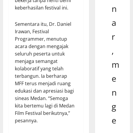
bekerja tanpa henti demi
n
keberhasilan festival ini.
a
Sementara itu, Dr. Daniel
Irawan, Festival
r
Programmer, menutup
acara dengan mengajak
,
seluruh peserta untuk
menjaga semangat
m
kolaboratif yang telah
terbangun. Ia berharap
e
MFF terus menjadi ruang
n
edukasi dan apresiasi bagi
sineas Medan. “Semoga
g
kita bertemu lagi di Medan
Film Festival berikutnya,”
e
pesannya.