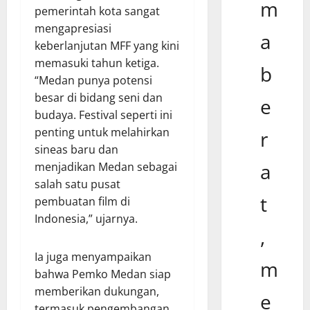
m
pemerintah kota sangat
mengapresiasi
a
keberlanjutan MFF yang kini
memasuki tahun ketiga.
b
“Medan punya potensi
besar di bidang seni dan
e
budaya. Festival seperti ini
penting untuk melahirkan
r
sineas baru dan
a
menjadikan Medan sebagai
salah satu pusat
t
pembuatan film di
Indonesia,” ujarnya.
,
Ia juga menyampaikan
m
bahwa Pemko Medan siap
memberikan dukungan,
e
termasuk pengembangan