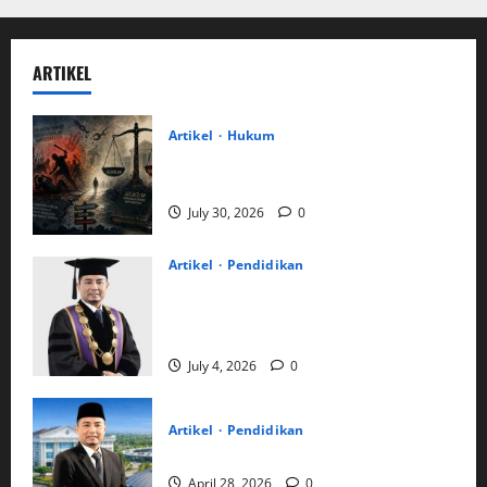
ARTIKEL
Artikel
Hukum
Vigilantisme dan Rapuhnya Keadilan
Negara
July 30, 2026
0
Artikel
Pendidikan
Rektor UMSU Prof Dr Akrim MPd:
“Kunci Agenda Besar Ini Adalah
Bersungguh-Sungguh dan Bersabar…”
July 4, 2026
0
Artikel
Pendidikan
Akrim
April 28, 2026
0