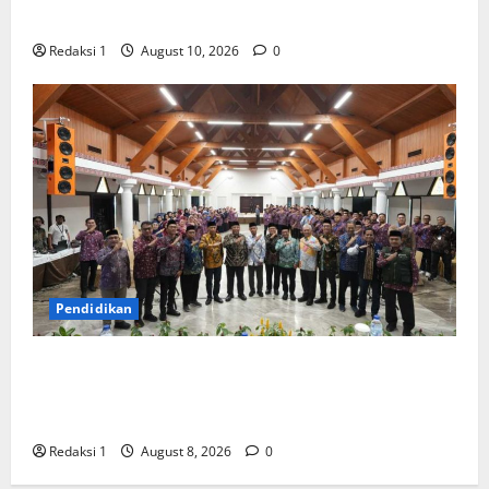
Kepedulian
Redaksi 1
August 10, 2026
0
Pendidikan
UMSU Gelar Leadership Management Training, PP
Muhammadiyah Dorong Kampus Unggul Seunggul-
unggulnya
Redaksi 1
August 8, 2026
0