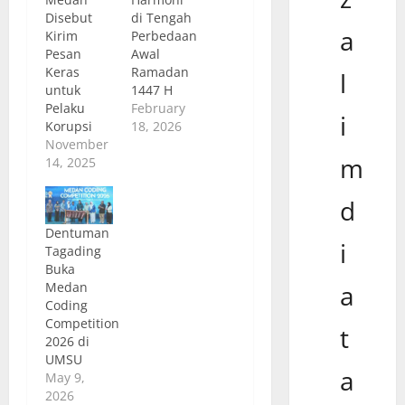
Disebut
di Tengah
a
Kirim
Perbedaan
Pesan
Awal
Keras
Ramadan
l
untuk
1447 H
Pelaku
February
i
Korupsi
18, 2026
November
m
14, 2025
d
Dentuman
i
Tagading
Buka
Medan
a
Coding
Competition
t
2026 di
UMSU
a
May 9,
2026