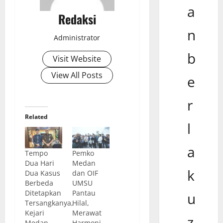
a
Redaksi
n
Administrator
b
Visit Website
View All Posts
e
r
Related
l
a
Tempo
Pemko
Dua Hari
Medan
k
Dua Kasus
dan OIF
Berbeda
UMSU
Ditetapkan
Pantau
u
Tersangkanya,
Hilal,
Kejari
Merawat
z
Medan
Harmoni