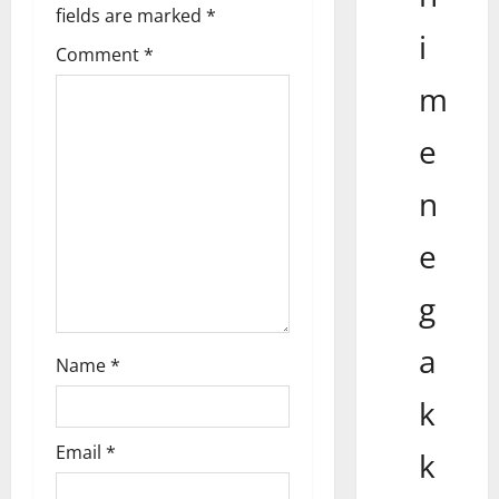
fields are marked
*
t
i
Comment
*
i
m
o
e
n
n
e
g
a
Name
*
k
Email
*
k