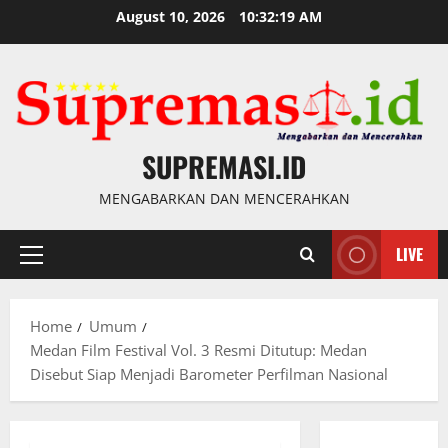
Skip
August 10, 2026
10:32:20 AM
to
content
SUPREMASI.ID
MENGABARKAN DAN MENCERAHKAN
LIVE
Primary
Menu
Home
Umum
Medan Film Festival Vol. 3 Resmi Ditutup: Medan
Disebut Siap Menjadi Barometer Perfilman Nasional