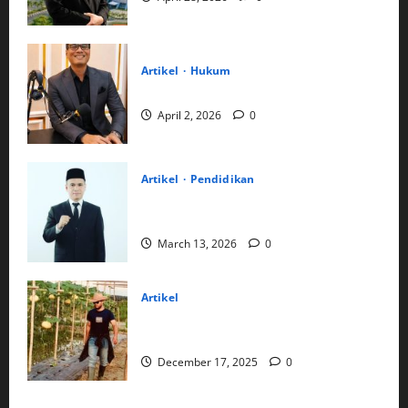
Artikel
Hukum
Mengembalikan Kewarasan Hukum
April 2, 2026
0
Artikel
Pendidikan
Dari Pesisir Batahan ke Kursi Dekan:
Jejak Panjang Perjuangan Dr. Radiman
March 13, 2026
0
Artikel
Manisnya Harapan dari Kebun Melon
Desa Rawang Panca Arga
December 17, 2025
0