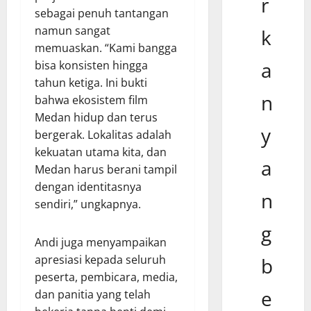
r
sebagai penuh tantangan
namun sangat
k
memuaskan. “Kami bangga
a
bisa konsisten hingga
tahun ketiga. Ini bukti
n
bahwa ekosistem film
Medan hidup dan terus
y
bergerak. Lokalitas adalah
kekuatan utama kita, dan
a
Medan harus berani tampil
dengan identitasnya
n
sendiri,” ungkapnya.
g
Andi juga menyampaikan
apresiasi kepada seluruh
b
peserta, pembicara, media,
e
dan panitia yang telah