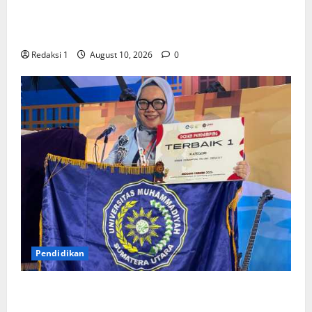
Kepemimpinan melalui Leadership Management
Training
Redaksi 1
August 10, 2026
0
Pendidikan
Dosen FKIK UMSU, Humairah Medina Liza Lubis Ajak
Mahasiswa Memadukan Ilmu dan Menebar