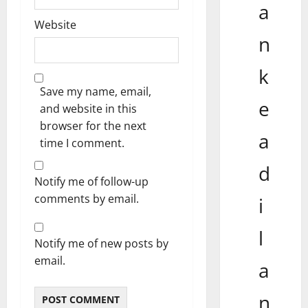
a
Website
n
k
Save my name, email,
e
and website in this
browser for the next
a
time I comment.
d
Notify me of follow-up
comments by email.
i
l
Notify me of new posts by
email.
a
n