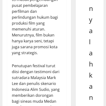
pusat pembelajaran
n
perfilman dan
perlindungan hukum bagi
y
produksi film yang
a
memenuhi aturan.
Menurutnya, film bukan
l
hanya karya seni, tetapi
juga sarana promosi kota
a
yang strategis.
h
Penutupan festival turut
diisi dengan testimoni dari
k
sutradara Malaysia Mark
Lee dan penulis skenario
a
Indonesia Alim Sudio, yang
memberikan dorongan
n
bagi sineas muda Medan