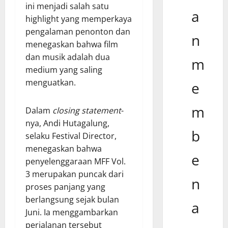
ini menjadi salah satu
a
highlight yang memperkaya
pengalaman penonton dan
n
menegaskan bahwa film
dan musik adalah dua
m
medium yang saling
menguatkan.
e
m
Dalam
closing statement
-
nya, Andi Hutagalung,
b
selaku Festival Director,
menegaskan bahwa
e
penyelenggaraan MFF Vol.
3 merupakan puncak dari
n
proses panjang yang
berlangsung sejak bulan
a
Juni. Ia menggambarkan
perjalanan tersebut