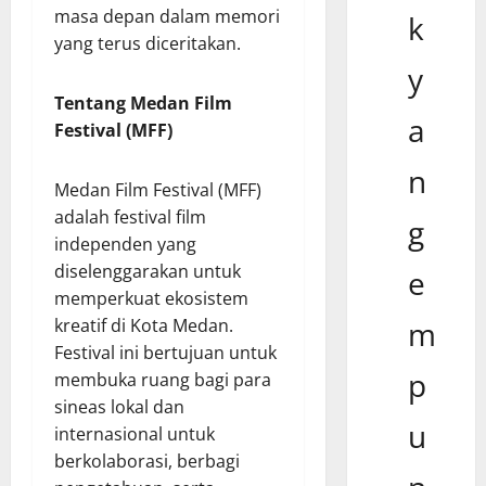
masa depan dalam memori
k
yang terus diceritakan.
y
Tentang Medan Film
a
Festival (MFF)
n
Medan Film Festival (MFF)
adalah festival film
g
independen yang
diselenggarakan untuk
e
memperkuat ekosistem
kreatif di Kota Medan.
m
Festival ini bertujuan untuk
p
membuka ruang bagi para
sineas lokal dan
u
internasional untuk
berkolaborasi, berbagi