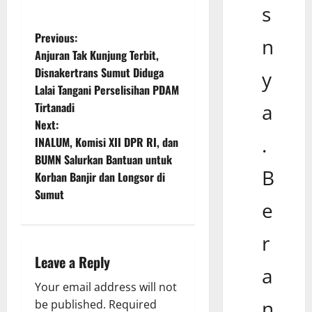
s
P
Previous:
n
Anjuran Tak Kunjung Terbit,
o
Disnakertrans Sumut Diduga
y
Lalai Tangani Perselisihan PDAM
s
Tirtanadi
a
t
Next:
.
INALUM, Komisi XII DPR RI, dan
n
BUMN Salurkan Bantuan untuk
B
Korban Banjir dan Longsor di
a
Sumut
e
v
r
i
Leave a Reply
g
a
Your email address will not
a
n
be published.
Required