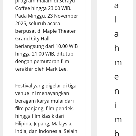
program malam di Serayu
a
Coffee hingga 23.00 WIB.
Pada Minggu, 23 November
l
2025, seluruh acara
berpusat di Maple Theater
a
Grand City Hall,
h
berlangsung dari 10.00 WIB
hingga 21.00 WIB, ditutup
m
dengan pemutaran film
terakhir oleh Mark Lee.
e
Festival yang digelar di tiga
n
venue ini menayangkan
beragam karya mulai dari
i
film panjang, film pendek,
hingga film klasik dari
m
Filipina, Jepang, Malaysia,
b
India, dan Indonesia. Selain