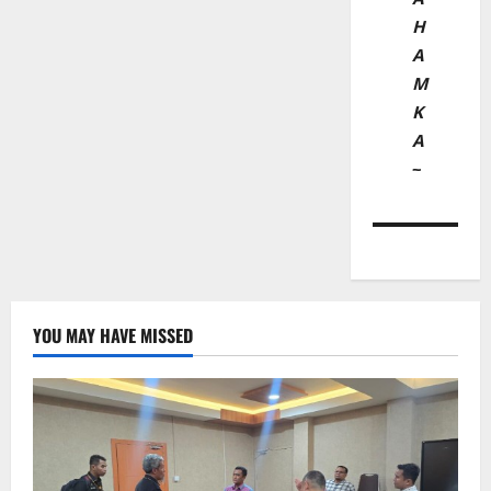
H
A
M
K
A
~
YOU MAY HAVE MISSED