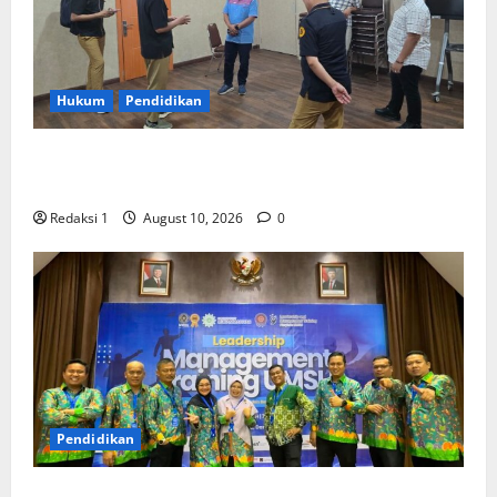
Hukum
Pendidikan
Dikunjungi DKPP RI, FH UMSU Pastikan Dukungan
Penuh Rencana Pelaksanaan Sidang Pemeriksaan
Redaksi 1
August 10, 2026
0
Pendidikan
Pimpinan Fakultas Hukum UMSU Perkuat Kapasitas