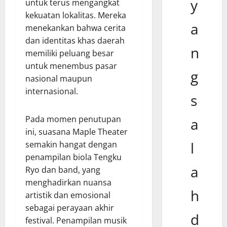
y
untuk terus mengangkat
kekuatan lokalitas. Mereka
a
menekankan bahwa cerita
dan identitas khas daerah
n
memiliki peluang besar
untuk menembus pasar
g
nasional maupun
internasional.
s
Pada momen penutupan
a
ini, suasana Maple Theater
l
semakin hangat dengan
penampilan biola Tengku
a
Ryo dan band, yang
menghadirkan nuansa
h
artistik dan emosional
sebagai perayaan akhir
d
festival. Penampilan musik