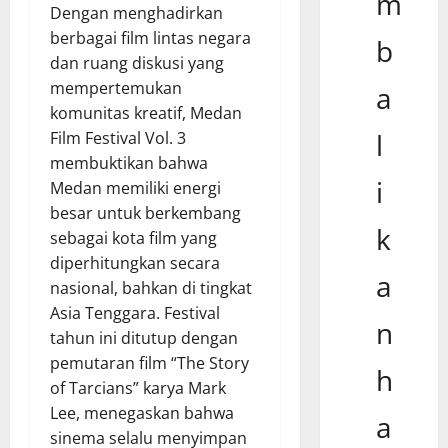
m
Dengan menghadirkan
berbagai film lintas negara
b
dan ruang diskusi yang
mempertemukan
a
komunitas kreatif, Medan
l
Film Festival Vol. 3
membuktikan bahwa
i
Medan memiliki energi
besar untuk berkembang
k
sebagai kota film yang
diperhitungkan secara
a
nasional, bahkan di tingkat
Asia Tenggara. Festival
n
tahun ini ditutup dengan
pemutaran film “The Story
h
of Tarcians” karya Mark
Lee, menegaskan bahwa
a
sinema selalu menyimpan