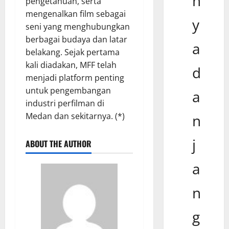
n
pengetahuan, serta
mengenalkan film sebagai
y
seni yang menghubungkan
berbagai budaya dan latar
a
belakang. Sejak pertama
kali diadakan, MFF telah
d
menjadi platform penting
untuk pengembangan
a
industri perfilman di
Medan dan sekitarnya. (*)
n
j
ABOUT THE AUTHOR
a
n
g