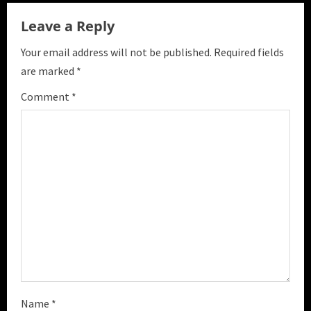
e
Leave a Reply
R
Your email address will not be published.
Required fields
e
are marked
*
a
Comment
*
d
i
n
g
Name
*