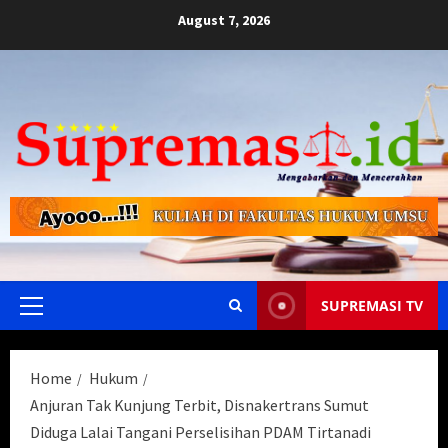
Skip
August 7, 2026
to
content
SUPREMASI TV
Primary
Menu
Home
Hukum
Anjuran Tak Kunjung Terbit, Disnakertrans Sumut
Diduga Lalai Tangani Perselisihan PDAM Tirtanadi