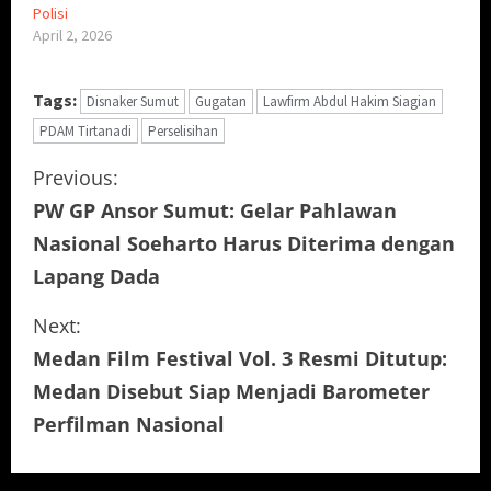
Polisi
April 2, 2026
Tags:
Disnaker Sumut
Gugatan
Lawfirm Abdul Hakim Siagian
PDAM Tirtanadi
Perselisihan
C
Previous:
PW GP Ansor Sumut: Gelar Pahlawan
o
Nasional Soeharto Harus Diterima dengan
n
Lapang Dada
t
Next:
i
Medan Film Festival Vol. 3 Resmi Ditutup:
Medan Disebut Siap Menjadi Barometer
n
Perfilman Nasional
u