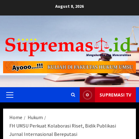
Skip
August 8, 2026
to
content
SUPREMASI TV
Primary
Menu
Home
Hukum
FH UMSU Perkuat Kolaborasi Riset, Bidik Publikasi
Jurnal Internasional Bereputasi