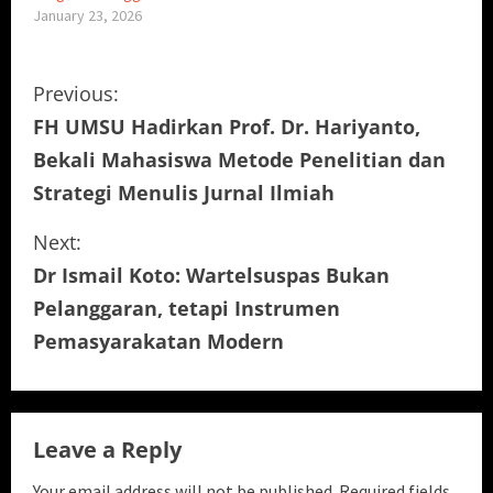
January 23, 2026
C
Previous:
FH UMSU Hadirkan Prof. Dr. Hariyanto,
o
Bekali Mahasiswa Metode Penelitian dan
n
Strategi Menulis Jurnal Ilmiah
t
Next:
i
Dr Ismail Koto: Wartelsuspas Bukan
Pelanggaran, tetapi Instrumen
n
Pemasyarakatan Modern
u
e
Leave a Reply
R
Your email address will not be published.
Required fields