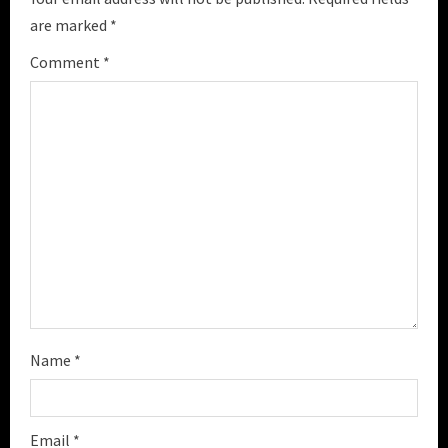
e
are marked
*
a
Comment
*
d
i
n
g
Name
*
Email
*