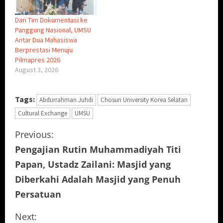
Dari Tim Dokumentasi ke
Panggung Nasional, UMSU
Antar Dua Mahasiswa
Berprestasi Menuju
Pilmapres 2026
August 3, 2026
Tags:
Abdurrahman Juhdi
Chosun University Korea Selatan
Cultural Exchange
UMSU
C
Previous:
Pengajian Rutin Muhammadiyah Titi
o
Papan, Ustadz Zailani: Masjid yang
n
Diberkahi Adalah Masjid yang Penuh
Persatuan
t
i
Next: