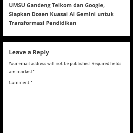
UMSU Gandeng Telkom dan Google,
n
Siapkan Dosen Kuasai AI Gemini untuk
u
Transformasi Pendidikan
e
R
Leave a Reply
e
Your email address will not be published.
Required fields
a
are marked
*
Comment
*
d
i
n
g