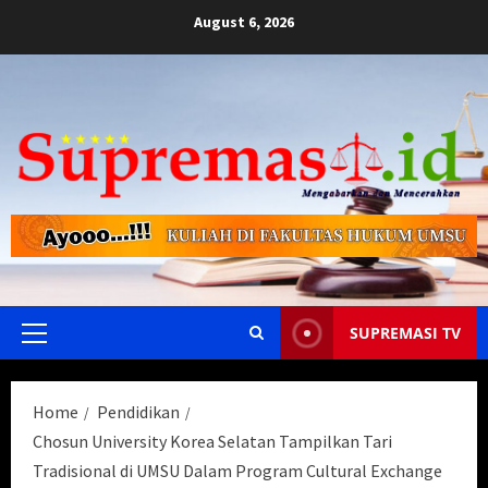
Skip
August 6, 2026
to
content
SUPREMASI TV
Primary
Menu
Home
Pendidikan
Chosun University Korea Selatan Tampilkan Tari
Tradisional di UMSU Dalam Program Cultural Exchange