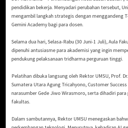
pendidikan bekerja. Menyadari perubahan tersebut, 
mengambil langkah strategis dengan menggandeng Te
Gemini Academy bagi para dosen.
Selama dua hari, Selasa-Rabu (30 Juni-1 Juli), Aula F
dipenuhi antusiasme para akademisi yang ingin memp
pendukung pelaksanaan tridharma perguruan tinggi.
Pelatihan dibuka langsung oleh Rektor UMSU, Prof. Dr
Sumatera Utara Agung Tricahyono, Customer Success M
narasumber Gede Jiwo Wirasmoro, serta dihadiri para p
fakultas.
Dalam sambutannya, Rektor UMSU menegaskan bahwa du
perkembangan teknologi. Menurutnya, kehadiran AI ge