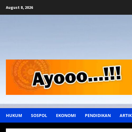
Skip
August 8, 2026
to
content
HUKUM
SOSPOL
EKONOMI
PENDIDIKAN
ARTIK