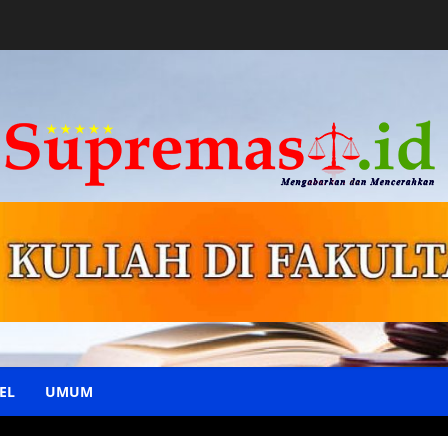
EL
UMUM