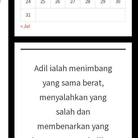
a
24
25
26
27
28
29
30
31
« Jul
Adil ialah menimbang
yang sama berat,
menyalahkan yang
salah dan
membenarkan yang