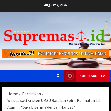
Skip
August 7, 2026
to
content
SUPREMASI TV
Primary
Menu
Home
Pendidikan
Wisudawati Kristen UMSU Rasakan Spirit Rahmatan Lil
Alamin: “Saya Diterima dengan Hangat”