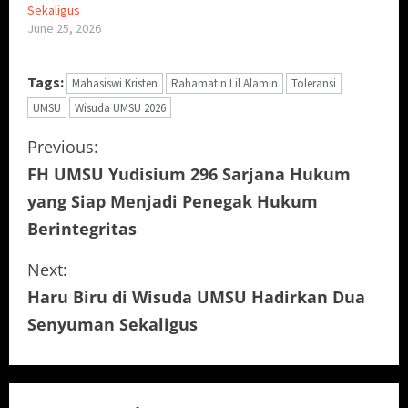
Sekaligus
June 25, 2026
Tags:
Mahasiswi Kristen
Rahamatin Lil Alamin
Toleransi
UMSU
Wisuda UMSU 2026
C
Previous:
FH UMSU Yudisium 296 Sarjana Hukum
o
yang Siap Menjadi Penegak Hukum
n
Berintegritas
t
Next:
i
Haru Biru di Wisuda UMSU Hadirkan Dua
Senyuman Sekaligus
n
u