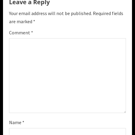
e
Leave a Reply
R
Your email address will not be published.
Required fields
are marked
*
e
Comment
*
a
d
i
n
g
Name
*