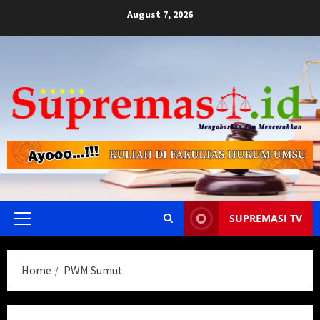
Skip
August 7, 2026
to
content
SUPREMASI TV
Primary
Menu
Home
PWM Sumut