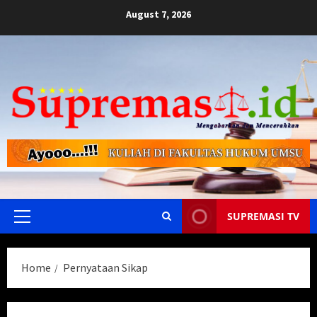
Skip
August 7, 2026
to
content
SUPREMASI TV
Primary
Menu
Home
Pernyataan Sikap