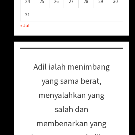
24
25
26
27
28
29
30
31
« Jul
Adil ialah menimbang
yang sama berat,
menyalahkan yang
salah dan
membenarkan yang