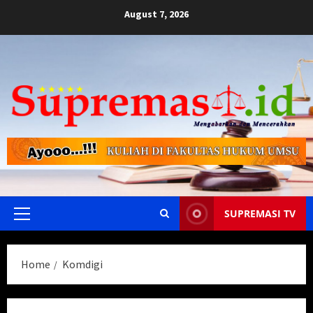
Skip
August 7, 2026
to
content
SUPREMASI TV
Primary
Menu
Home
Komdigi