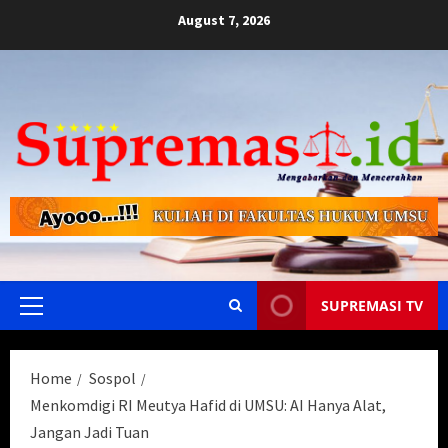
Skip
August 7, 2026
to
content
SUPREMASI TV
Primary
Menu
Home
Sospol
Menkomdigi RI Meutya Hafid di UMSU: AI Hanya Alat,
Jangan Jadi Tuan