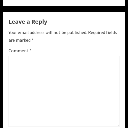
u
e
Leave a Reply
R
Your email address will not be published.
Required fields
e
are marked
*
a
Comment
*
d
i
n
g