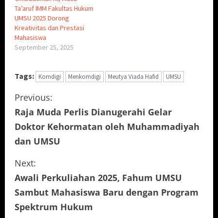
Ta’aruf IMM Fakultas Hukum
UMSU 2025 Dorong
Kreativitas dan Prestasi
Mahasiswa
September 25, 2025
Tags:
Komdigi
Menkomdigi
Meutya Viada Hafid
UMSU
C
Previous:
Raja Muda Perlis Dianugerahi Gelar
o
Doktor Kehormatan oleh Muhammadiyah
n
dan UMSU
t
Next:
i
Awali Perkuliahan 2025, Fahum UMSU
Sambut Mahasiswa Baru dengan Program
n
Spektrum Hukum