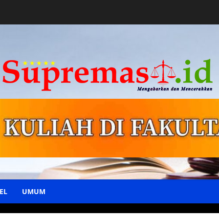
EL
UMUM