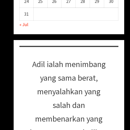
24
25
26
27
28
29
30
31
« Jul
Adil ialah menimbang
yang sama berat,
menyalahkan yang
salah dan
membenarkan yang