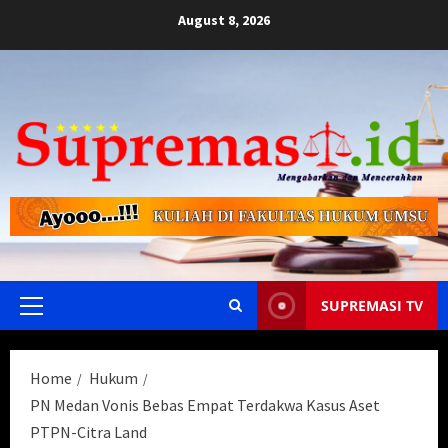
Skip
August 8, 2026
to
content
SUPREMASI TV
Primary
Menu
Home
Hukum
PN Medan Vonis Bebas Empat Terdakwa Kasus Aset
PTPN-Citra Land