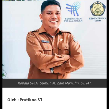
Kepala UPDT Sumut, M. Zain Ma’rufin, ST, MT,
Oleh : Pratikno ST