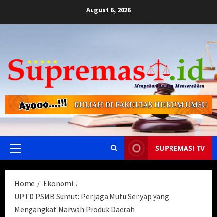
Skip
August 6, 2026
to
content
SUPREMASI TV
Primary
Menu
Home
Ekonomi
UPTD PSMB Sumut: Penjaga Mutu Senyap yang
Mengangkat Marwah Produk Daerah