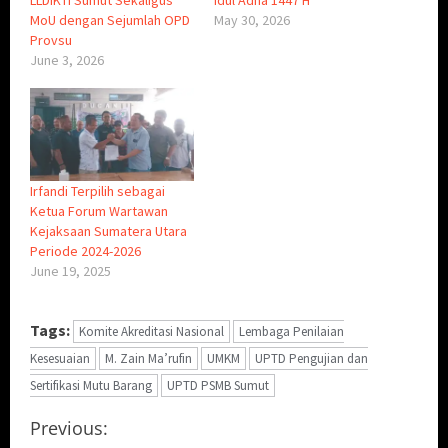
MoU dengan Sejumlah OPD
May 30, 2026
Provsu
June 3, 2026
Irfandi Terpilih sebagai
Ketua Forum Wartawan
Kejaksaan Sumatera Utara
Periode 2024-2026
June 19, 2025
Tags:
Komite Akreditasi Nasional
Lembaga Penilaian
Kesesuaian
M. Zain Ma’rufin
UMKM
UPTD Pengujian dan
Sertifikasi Mutu Barang
UPTD PSMB Sumut
C
Previous: