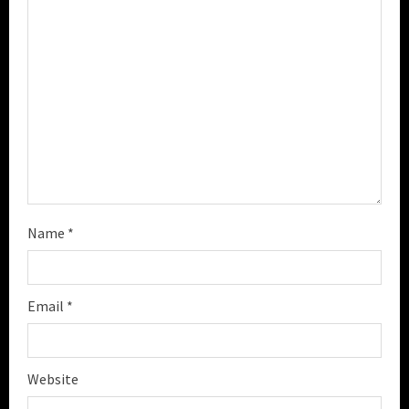
i
n
g
Name
*
Email
*
Website