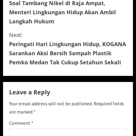
Soal Tambang Nikel di Raja Ampat,
o
Menteri Lingkungan Hidup Akan Ambil
n
Langkah Hukum
t
Next:
i
Peringati Hari Lingkungan Hidup, KOGANA
Sarankan Aksi Bersih Sampah Plastik
n
Pemko Medan Tak Cukup Setahun Sekali
u
e
Leave a Reply
R
Your email address will not be published.
Required fields
e
are marked
*
a
Comment
*
d