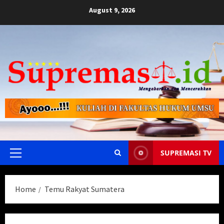
Skip
August 9, 2026
to
content
SUPREMASI TV
Primary
Menu
Home
Temu Rakyat Sumatera