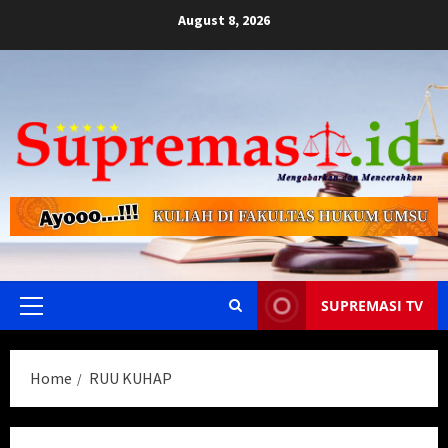
Skip
August 8, 2026
to
content
SUPREMASI TV
Primary
Menu
Home
RUU KUHAP