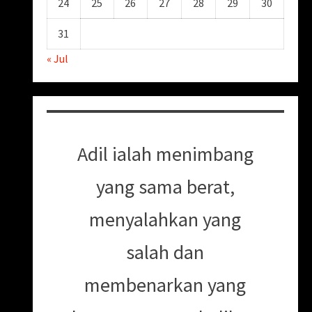
24
25
26
27
28
29
30
31
« Jul
Adil ialah menimbang
yang sama berat,
menyalahkan yang
salah dan
membenarkan yang