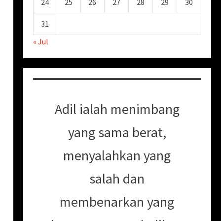
24
25
26
27
28
29
30
31
« Jul
Adil ialah menimbang
yang sama berat,
menyalahkan yang
salah dan
membenarkan yang