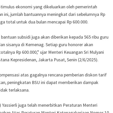
 stimulus ekonomi yang dikeluarkan oleh pemerintah
n ini, jumlah bantuannya meningkat dari sebelumnya Rp
gga total untuk dua bulan mencapai Rp 600.000.
, bantuan subsidi juga akan diberikan kepada 565 ribu guru
dan sisanya di Kemenag. Setiap guru honorer akan
otalnya Rp 600.000,” ujar Menteri Keuangan Sri Mulyani
tana Kepresidenan, Jakarta Pusat, Senin (2/6/2025).
ompensasi atas gagalnya rencana pemberian diskon tarif
apkan, peningkatan BSU ini dapat memberikan dampak
idak terlaksana.
 Yassierli juga telah menerbitkan Peraturan Menteri
ahan Atas Peraturan Menteri Ketenagakerjaan Nomor 10