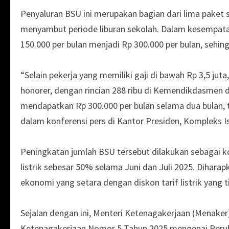
Penyaluran BSU ini merupakan bagian dari lima paket
menyambut periode liburan sekolah. Dalam kesempata
150.000 per bulan menjadi Rp 300.000 per bulan, sehin
“Selain pekerja yang memiliki gaji di bawah Rp 3,5 juta
honorer, dengan rincian 288 ribu di Kemendikdasmen 
mendapatkan Rp 300.000 per bulan selama dua bulan, t
dalam konferensi pers di Kantor Presiden, Kompleks Is
Peningkatan jumlah BSU tersebut dilakukan sebagai k
listrik sebesar 50% selama Juni dan Juli 2025. Dihar
ekonomi yang setara dengan diskon tarif listrik yang t
Sejalan dengan ini, Menteri Ketenagakerjaan (Menaker)
Ketenagakerjaan Nomor 5 Tahun 2025 mengenai Perub