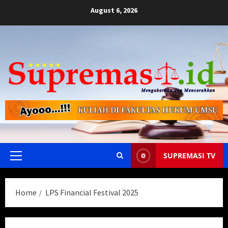
Skip
August 6, 2026
to
content
SUPREMASI TV
Primary
Menu
Home
LPS Financial Festival 2025