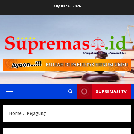
Skip
August 6, 2026
to
content
SUPREMASI TV
Primary
Menu
Home
Kejagung