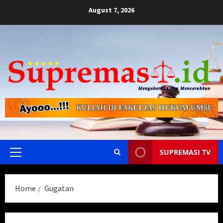
Skip
August 7, 2026
to
content
SUPREMASI TV
Primary
Menu
Home
Gugatan