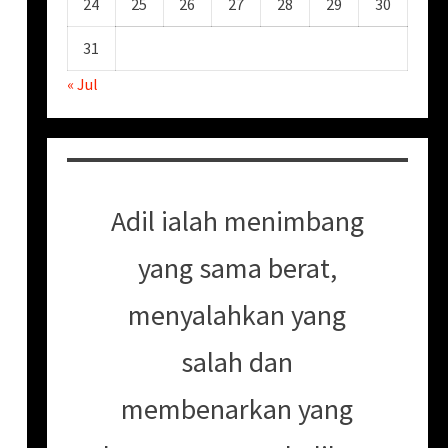
24
25
26
27
28
29
30
31
« Jul
Adil ialah menimbang
yang sama berat,
menyalahkan yang
salah dan
membenarkan yang