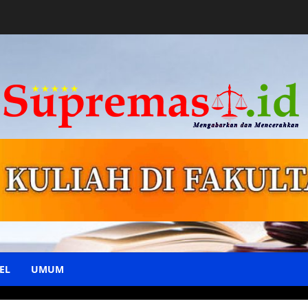
EL
UMUM