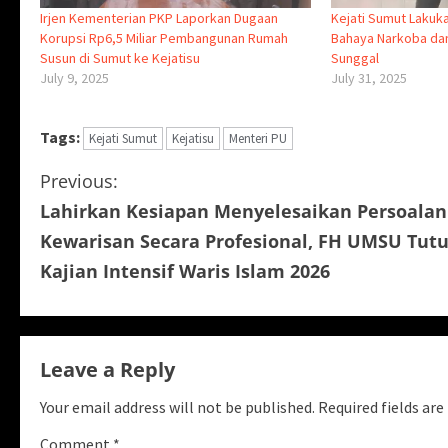
Irjen Kementerian PKP Laporkan Dugaan
Kejati Sumut Laku
Korupsi Rp6,5 Miliar Pembangunan Rumah
Bahaya Narkoba dan
Susun di Sumut ke Kejatisu
Sunggal
July 9, 2025
July 31, 2025
Tags:
Kejati Sumut
Kejatisu
Menteri PU
C
Previous:
Lahirkan Kesiapan Menyelesaikan Persoalan
o
Kewarisan Secara Profesional, FH UMSU Tut
n
Kajian Intensif Waris Islam 2026
t
i
Leave a Reply
n
Your email address will not be published.
Required fields ar
u
Comment
*