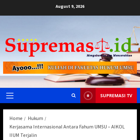
Skip
August 9, 2026
to
content
SUPREMASI TV
Primary
Menu
Home
Hukum
Kerjasama Internasional Antara Fahum UMSU – AIKOL
IIUM Terjalin