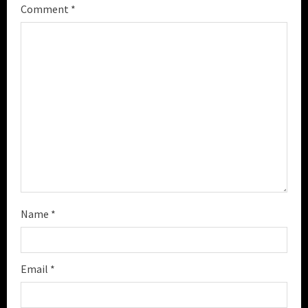
e
Comment
*
a
d
i
n
g
Name
*
Email
*