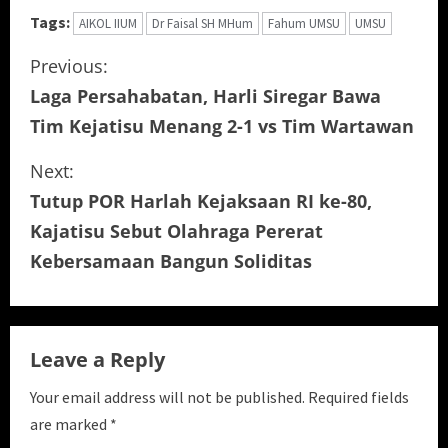
Tags:
AIKOL IIUM
Dr Faisal SH MHum
Fahum UMSU
UMSU
C
Previous:
Laga Persahabatan, Harli Siregar Bawa
o
Tim Kejatisu Menang 2-1 vs Tim Wartawan
n
Next:
t
Tutup POR Harlah Kejaksaan RI ke-80,
i
Kajatisu Sebut Olahraga Pererat
Kebersamaan Bangun Soliditas
n
u
e
Leave a Reply
R
Your email address will not be published.
Required fields
are marked
*