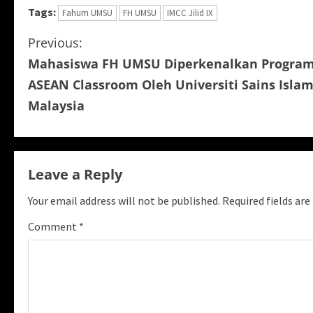
Tags:
Fahum UMSU
FH UMSU
IMCC Jilid IX
C
Previous:
Mahasiswa FH UMSU Diperkenalkan Progra
o
ASEAN Classroom Oleh Universiti Sains Isla
n
Malaysia
t
i
Leave a Reply
n
Your email address will not be published.
Required fields ar
u
Comment
*
e
R
e