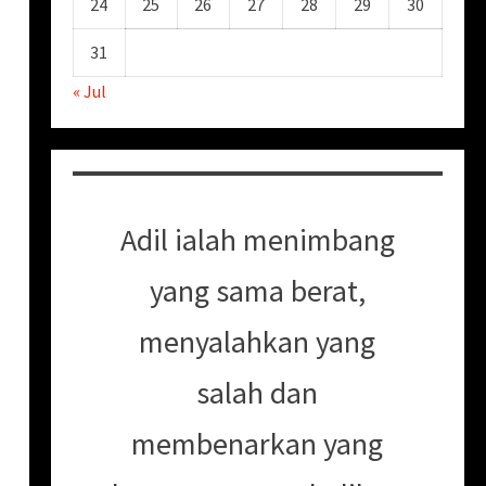
24
25
26
27
28
29
30
31
« Jul
Adil ialah menimbang
yang sama berat,
menyalahkan yang
salah dan
membenarkan yang