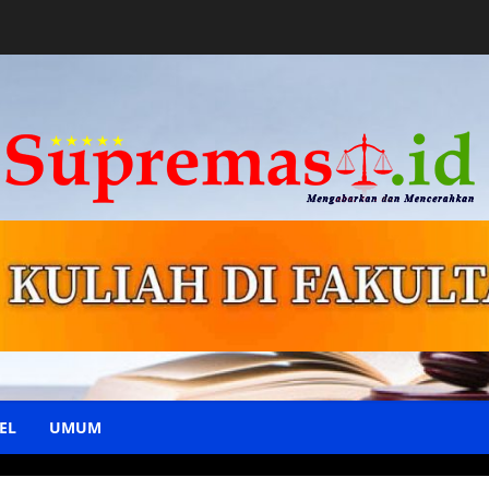
EL
UMUM