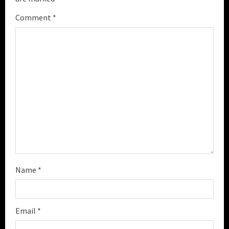
a
Comment
*
d
i
n
g
Name
*
Email
*