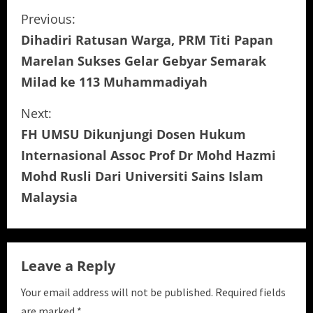
C
Previous:
Dihadiri Ratusan Warga, PRM Titi Papan
o
Marelan Sukses Gelar Gebyar Semarak
n
Milad ke 113 Muhammadiyah
t
Next:
i
FH UMSU Dikunjungi Dosen Hukum
Internasional Assoc Prof Dr Mohd Hazmi
n
Mohd Rusli Dari Universiti Sains Islam
u
Malaysia
e
R
Leave a Reply
e
Your email address will not be published.
Required fields
are marked
*