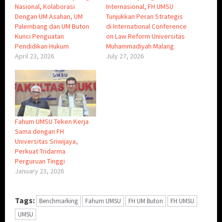
Nasional, Kolaborasi
Internasional, FH UMSU
Dengan UM Asahan, UM
Tunjukkan Peran Strategis
Palembang dan UM Buton
di International Conference
Kunci Penguatan
on Law Reform Universitas
Pendidikan Hukum
Muhammadiyah Malang
April 23, 2026
July 27, 2026
Fahum UMSU Teken Kerja
Sama dengan FH
Universitas Sriwijaya,
Perkuat Tridarma
Perguruan Tinggi
January 23, 2026
Tags:
Benchmarking
Fahum UMSU
FH UM Buton
FH UMSU
UMSU