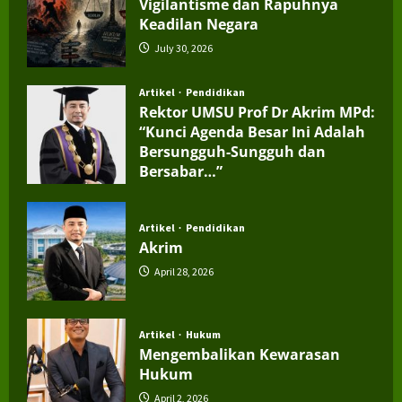
Vigilantisme dan Rapuhnya
Keadilan Negara
July 30, 2026
Artikel
Pendidikan
Rektor UMSU Prof Dr Akrim MPd:
“Kunci Agenda Besar Ini Adalah
Bersungguh-Sungguh dan
Bersabar…”
July 4, 2026
Artikel
Pendidikan
Akrim
April 28, 2026
Artikel
Hukum
Mengembalikan Kewarasan
Hukum
April 2, 2026