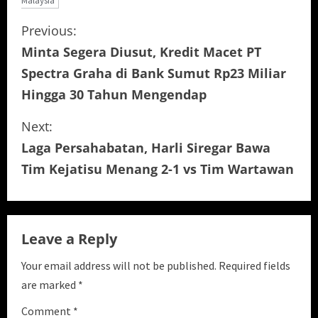
Malaysia
C
Previous:
Minta Segera Diusut, Kredit Macet PT
o
Spectra Graha di Bank Sumut Rp23 Miliar
n
Hingga 30 Tahun Mengendap
t
Next:
i
Laga Persahabatan, Harli Siregar Bawa
Tim Kejatisu Menang 2-1 vs Tim Wartawan
n
u
e
Leave a Reply
R
Your email address will not be published.
Required fields
are marked
*
e
Comment
*