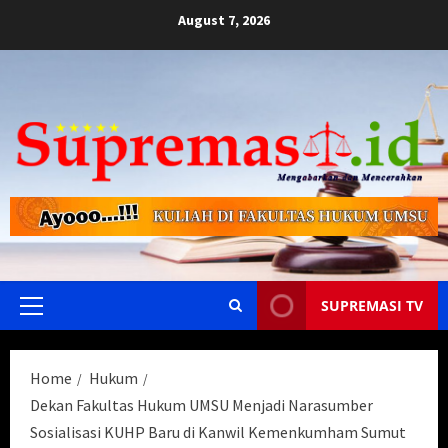
Skip
August 7, 2026
to
content
SUPREMASI TV
Primary
Menu
Home
Hukum
Dekan Fakultas Hukum UMSU Menjadi Narasumber
Sosialisasi KUHP Baru di Kanwil Kemenkumham Sumut