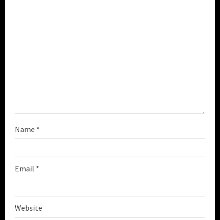
d
i
n
g
Name
*
Email
*
Website