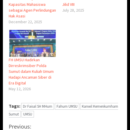
Kapasitas Mahasiswa
Jilid VIII
sebagai Agen Perlindungan
July 28, 2025
Hak Asasi
December 22, 2025
FH UMSU Hadirkan
Dirreskrimsiber Polda
Sumut dalam Kuliah Umum
Hadapi Ancaman Siber di
Era Digital
May 12, 2026
Tags:
Dr Faisal SH MHum
Fahum UMSU
Kanwil Kemenkumham
Sumut
UMSU
C
Previous: