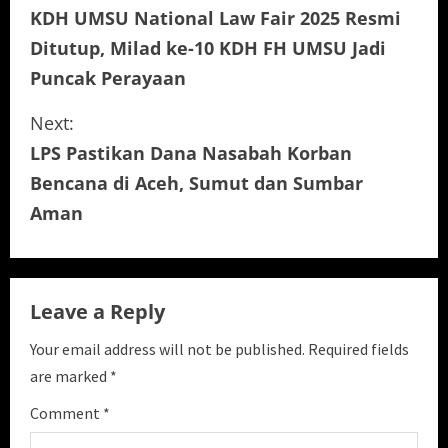
KDH UMSU National Law Fair 2025 Resmi
o
Ditutup, Milad ke-10 KDH FH UMSU Jadi
n
Puncak Perayaan
t
Next:
i
LPS Pastikan Dana Nasabah Korban
Bencana di Aceh, Sumut dan Sumbar
n
Aman
u
e
Leave a Reply
R
Your email address will not be published.
Required fields
e
are marked
*
a
Comment
*