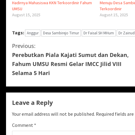
Hadirnya Mahasiswa KKN Terkoordinir Fahum
Menuju Desa Sambir
UMSU
Terkoordinir
August 15, 2025
August 15, 2025
Tags:
Anggur
Desa Sambirejo Timur
Dr Faisal SH MHum
Dr Zainud
C
Previous:
Perebutkan Piala Kajati Sumut dan Dekan,
o
Fahum UMSU Resmi Gelar IMCC Jilid VIII
n
Selama 5 Hari
t
i
Leave a Reply
n
Your email address will not be published.
Required fields ar
u
Comment
*