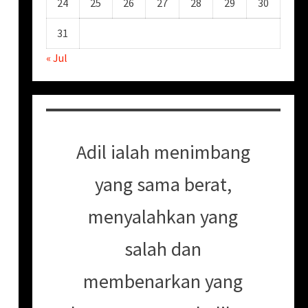
24
25
26
27
28
29
30
31
« Jul
Adil ialah menimbang
yang sama berat,
menyalahkan yang
salah dan
membenarkan yang