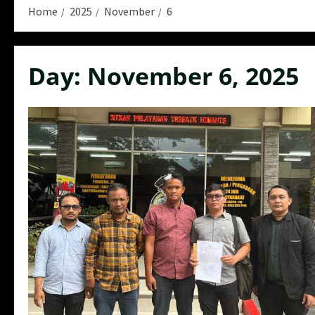
Home
2025
November
6
Day:
November 6, 2025