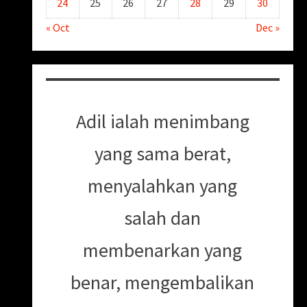
24
25
26
27
28
29
30
« Oct
Dec »
Adil ialah menimbang
yang sama berat,
menyalahkan yang
salah dan
membenarkan yang
benar, mengembalikan