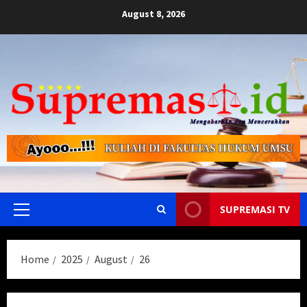
Skip
August 8, 2026
to
content
SUPREMASI TV
Primary
Menu
Home
2025
August
26