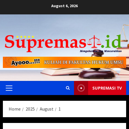
Skip
August 6, 2026
to
content
SUPREMASI TV
Primary
Menu
Home
2025
August
1