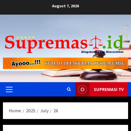
Skip
August 7, 2026
to
content
SUPREMASI TV
Primary
Menu
Home
2025
July
26