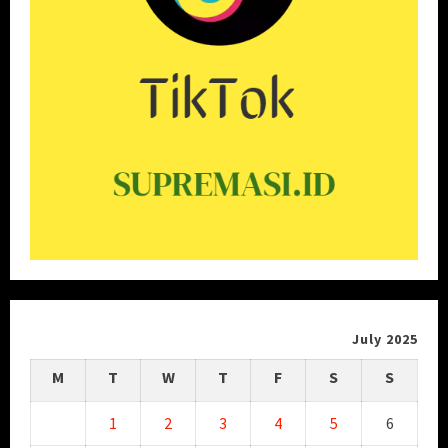
July 2025
M
T
W
T
F
S
S
1
2
3
4
5
6