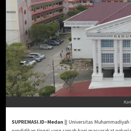
Ka
SUPREMASI.ID~Medan |
| Universitas Muhammadiyah
pendidikan tinggi yang ramah bagi masyarakat pekerj