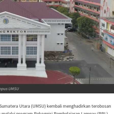
mpus UMSU
 Sumatera Utara (UMSU) kembali menghadirkan terobosan
a melalui program Rekognisi Pembelajaran Lampau (RPL).