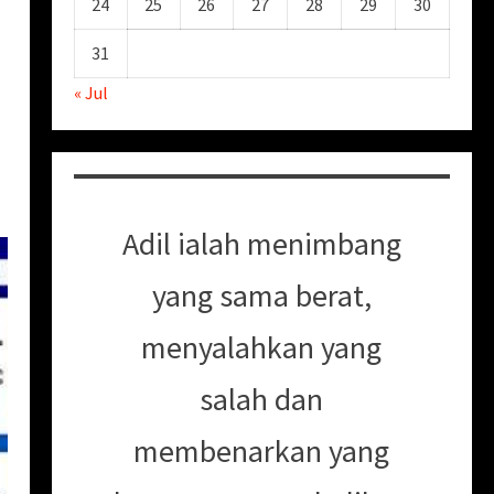
24
25
26
27
28
29
30
31
« Jul
Adil ialah menimbang
yang sama berat,
menyalahkan yang
salah dan
membenarkan yang