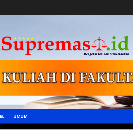
EL
UMUM