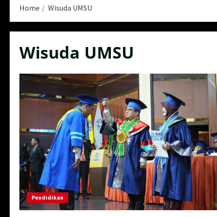
Home
Wisuda UMSU
Wisuda UMSU
Pendidikan