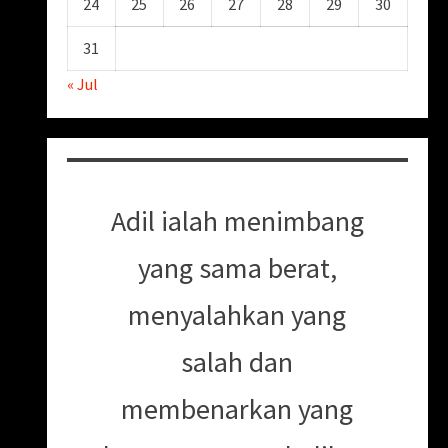
24
25
26
27
28
29
30
31
« Jul
Adil ialah menimbang
yang sama berat,
menyalahkan yang
salah dan
membenarkan yang