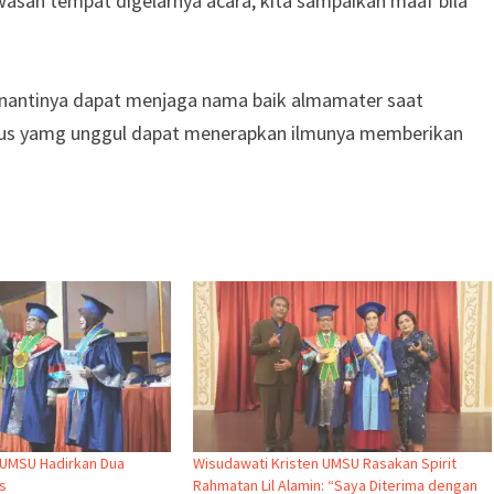
san tempat digelarnya acara, kita sampaikan maaf bila
 nantinya dapat menjaga nama baik almamater saat
mpus yamg unggul dapat menerapkan ilmunya memberikan
a UMSU Hadirkan Dua
Wisudawati Kristen UMSU Rasakan Spirit
s
Rahmatan Lil Alamin: “Saya Diterima dengan