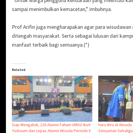
“Untuk warga pengguna kendaraan yang melintasi kawa
sampai menimbulkan kemacetan,” imbuhnya.
Prof Arifin juga mengharapakan agar para wisudawan
ditengah masyarakat. Serta sebagai lulusan dari ka
manfaat terbaik bagi semuanya.(*)
Related
Siap Mengabdi, 220 Alumni Fahum UMSU Ikuti
Haru Biru di Wisud
Yudisium dan Lepas Alumni Wisuda Periode II
Senyuman Sekaligu