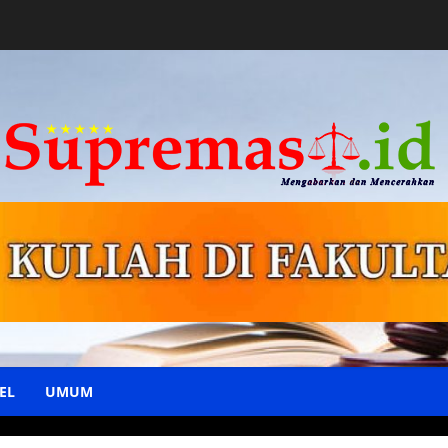
EL
UMUM