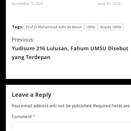
November 5, 2025
June 25, 2026
Tags:
Prof Dr Muhammad Arifin SH MHum
UMSU
Wisuda UMSU
C
Previous:
Yudisum 216 Lulusan, Fahum UMSU Disebut
o
yang Terdepan
n
t
i
Leave a Reply
n
Your email address will not be published.
Required fields ar
u
Comment
*
e