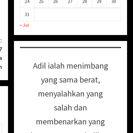
24
25
26
27
28
29
30
31
« Jul
:
7
a
Adil ialah menimbang
h
yang sama berat,
menyalahkan yang
salah dan
membenarkan yang